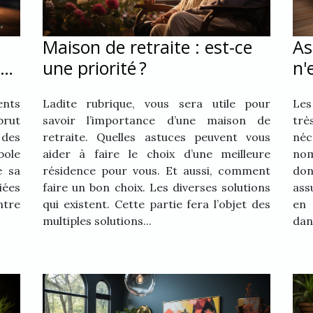
Maison de retraite : est-ce
As
une priorité ?
n'
ge
ce
ents
Ladite rubrique, vous sera utile pour
Les
brut
savoir l’importance d’une maison de
tr
 des
retraite. Quelles astuces peuvent vous
né
bole
aider à faire le choix d’une meilleure
nom
e sa
résidence pour vous. Et aussi, comment
don
iées
faire un bon choix. Les diverses solutions
ass
ntre
qui existent. Cette partie fera l’objet des
en 
multiples solutions...
dan