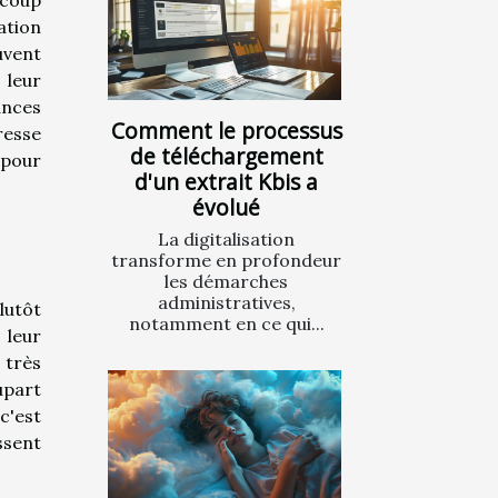
ation
uvent
 leur
ances
Comment le processus
esse
de téléchargement
 pour
d'un extrait Kbis a
évolué
La digitalisation
transforme en profondeur
les démarches
administratives,
lutôt
notamment en ce qui...
 leur
 très
upart
c'est
ssent