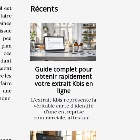
Récents
l est
faire
ines
issue
 peu
 plan
 ces
dant
ssent
Guide complet pour
obtenir rapidement
e les
votre extrait Kbis en
faire
ligne
t une
aque.
L'extrait Kbis représente la
véritable carte d'identité
d'une entreprise
commerciale, attestant...
ucoup