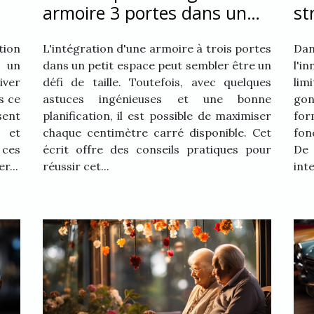
armoire 3 portes dans un
st
petit espace
im
ion
L'intégration d'une armoire à trois portes
Dan
t un
dans un petit espace peut sembler être un
l'i
ver
défi de taille. Toutefois, avec quelques
lim
s ce
astuces ingénieuses et une bonne
go
sent
planification, il est possible de maximiser
fo
 et
chaque centimètre carré disponible. Cet
fon
ces
écrit offre des conseils pratiques pour
De 
r...
réussir cet...
inte