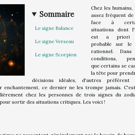
Chez les humains, i
Sommaire
assez fréquent de 
face à certa
Le signe Balance
situations dont l'
est a priori
Le signe Verseau
probable sur le
rationnel. Dans
Le signe Scorpion
conditions, pen
que certains se ca
la tête pour prendr
décisions idéales, d'autres préfèrent 
ar enchantement, ce dernier ne les trompe jamais. C'es
ulièrement chez les personnes de trois signes du zodi
 pour sortir des situations critiques. Les voici !
ogique ne ressentent généralement pas le besoin de bea