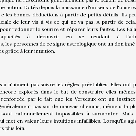
e action. Dotés depuis la naissance d'un sens de l'observ
 les bonnes déductions à partir de petits détails. Ils pe
ciale de leur vis-à-vis ce qui ne va pas. A partir de cela,
re pour redonner le sourire et réparer leurs fautes. Les Bal
apacités à découvrir en se rendant à l'adr
os, les personnes de ce signe astrologique ont un don inné
s grâce à leur intuition.
u n'aiment pas suivre les règles préétablies. Elles ont p
ncore explorés dans le but de construire elles-mêmes
renforcée par le fait que les Verseaux ont un instinct
e généralement pas sur de mauvais chemins, même si la pl
e sont rationnellement impossibles à surmonter. Mais 
 met en valeur leurs intuitions infaillibles. Lorsqu'ils agi
s plus loin.