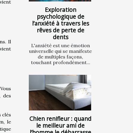
vient
Exploration
psychologique de
l’anxiété à travers les
rêves de perte de
dents
s. Il
L'anxiété est une émotion
vient
universelle qui se manifeste
de multiples façons,
touchant profondément...
 Vous
, des
 clés
Chien renifleur : quand
m, le
le meilleur ami de
tique
l’homme le débarrasse