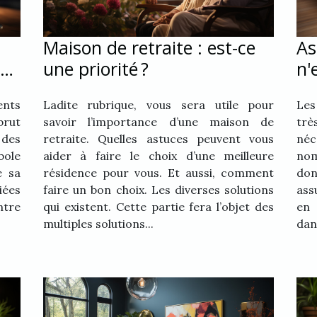
Maison de retraite : est-ce
As
une priorité ?
n'
ge
ce
ents
Ladite rubrique, vous sera utile pour
Les
brut
savoir l’importance d’une maison de
tr
 des
retraite. Quelles astuces peuvent vous
né
bole
aider à faire le choix d’une meilleure
nom
e sa
résidence pour vous. Et aussi, comment
don
iées
faire un bon choix. Les diverses solutions
ass
ntre
qui existent. Cette partie fera l’objet des
en 
multiples solutions...
dan