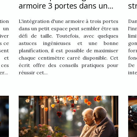
armoire 3 portes dans un
st
petit espace
im
ion
L'intégration d'une armoire à trois portes
Dan
t un
dans un petit espace peut sembler être un
l'i
ver
défi de taille. Toutefois, avec quelques
lim
s ce
astuces ingénieuses et une bonne
go
sent
planification, il est possible de maximiser
fo
 et
chaque centimètre carré disponible. Cet
fon
ces
écrit offre des conseils pratiques pour
De 
r...
réussir cet...
inte