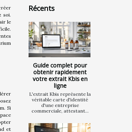
Récents
créer
 soi.
ir le
cile.
entes
arium
Guide complet pour
obtenir rapidement
votre extrait Kbis en
ligne
dérer
L'extrait Kbis représente la
véritable carte d'identité
posez
d'une entreprise
m. Si
commerciale, attestant...
pace
opter
nd et