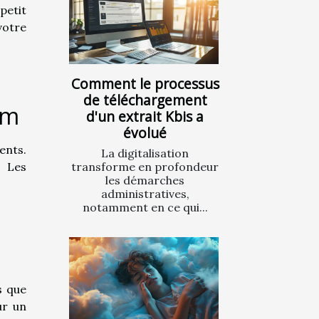
petit
votre
Comment le processus
de téléchargement
um
d'un extrait Kbis a
évolué
ents.
La digitalisation
. Les
transforme en profondeur
les démarches
administratives,
notamment en ce qui...
s que
ur un