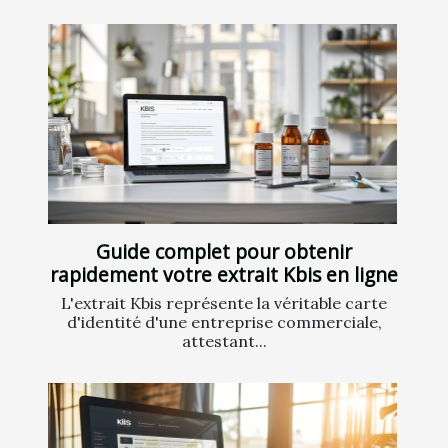
Guide complet pour obtenir
rapidement votre extrait Kbis en ligne
L'extrait Kbis représente la véritable carte
d'identité d'une entreprise commerciale,
attestant...