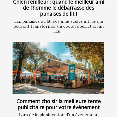
Chien renifleur : quand le meilleur ami
de l’homme le débarrasse des
punaises de lit !
Les punaises de lit, ces minuscules intrus qui
peuvent transformer un cocon douillet en un
lieu...
Comment choisir la meilleure tente
publicitaire pour votre événement
Lors de la planification d'un événement,