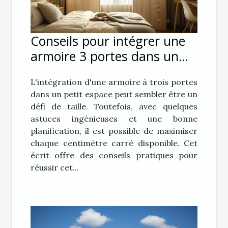
Conseils pour intégrer une
armoire 3 portes dans un
petit espace
L'intégration d'une armoire à trois portes
dans un petit espace peut sembler être un
défi de taille. Toutefois, avec quelques
astuces ingénieuses et une bonne
planification, il est possible de maximiser
chaque centimètre carré disponible. Cet
écrit offre des conseils pratiques pour
réussir cet...