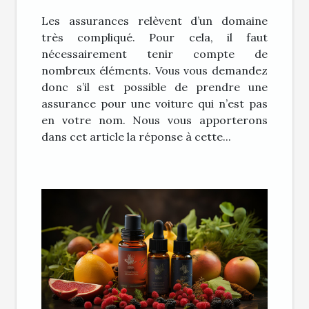
ce possible ?
Les assurances relèvent d’un domaine
très compliqué. Pour cela, il faut
nécessairement tenir compte de
nombreux éléments. Vous vous demandez
donc s’il est possible de prendre une
assurance pour une voiture qui n’est pas
en votre nom. Nous vous apporterons
dans cet article la réponse à cette...