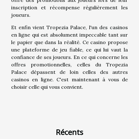
offre des promotions aux joueurs lors de leur
inscription et récompense régulièrement les
joueurs.
Et enfin vient Tropezia Palace, l'un des casinos
en ligne qui est absolument impeccable tant sur
le papier que dans la réalité. Ce casino propose
une plateforme de jeu fiable, ce qui lui vaut la
confiance de ses joueurs. En ce qui concerne les
offres promotionnelles, celles du Tropezia
Palace dépassent de loin celles des autres
casinos en ligne. C'est maintenant à vous de
choisir celle qui vous convient.
Récents