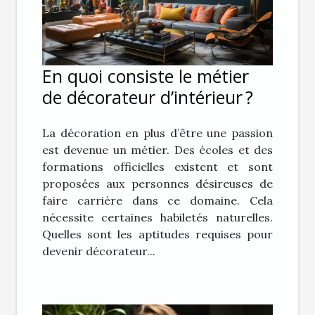
En quoi consiste le métier
de décorateur d’intérieur ?
La décoration en plus d’être une passion
est devenue un métier. Des écoles et des
formations officielles existent et sont
proposées aux personnes désireuses de
faire carrière dans ce domaine. Cela
nécessite certaines habiletés naturelles.
Quelles sont les aptitudes requises pour
devenir décorateur...