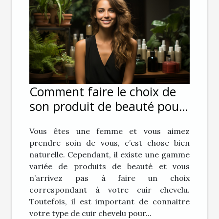
Comment faire le choix de
son produit de beauté pour
ses cheveux ?
Vous êtes une femme et vous aimez
prendre soin de vous, c’est chose bien
naturelle. Cependant, il existe une gamme
variée de produits de beauté et vous
n’arrivez pas à faire un choix
correspondant à votre cuir chevelu.
Toutefois, il est important de connaitre
votre type de cuir chevelu pour...