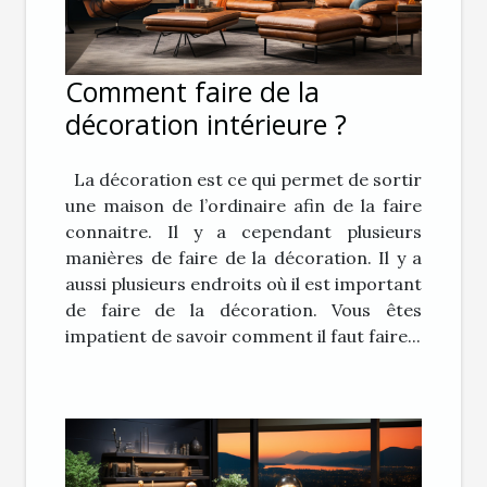
Comment faire de la
décoration intérieure ?
La décoration est ce qui permet de sortir
une maison de l’ordinaire afin de la faire
connaitre. Il y a cependant plusieurs
manières de faire de la décoration. Il y a
aussi plusieurs endroits où il est important
de faire de la décoration. Vous êtes
impatient de savoir comment il faut faire...