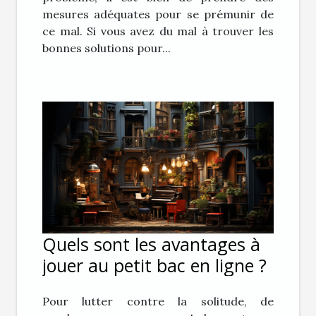
mesures adéquates pour se prémunir de
ce mal. Si vous avez du mal à trouver les
bonnes solutions pour...
Quels sont les avantages à
jouer au petit bac en ligne ?
Pour lutter contre la solitude, de