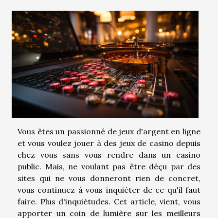
Vous êtes un passionné de jeux d'argent en ligne
et vous voulez jouer à des jeux de casino depuis
chez vous sans vous rendre dans un casino
public. Mais, ne voulant pas être déçu par des
sites qui ne vous donneront rien de concret,
vous continuez à vous inquiéter de ce qu'il faut
faire. Plus d'inquiétudes. Cet article, vient, vous
apporter un coin de lumière sur les meilleurs