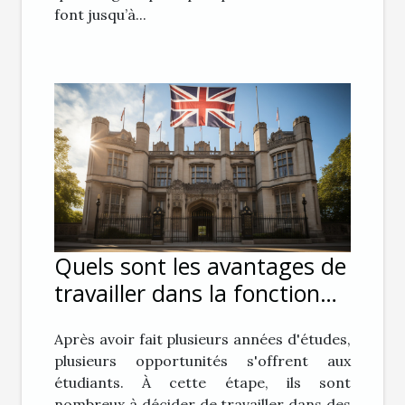
font jusqu’à...
Quels sont les avantages de
travailler dans la fonction
publique ?
Après avoir fait plusieurs années d'études,
plusieurs opportunités s'offrent aux
étudiants. À cette étape, ils sont
nombreux à décider de travailler dans des