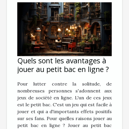
Quels sont les avantages à
jouer au petit bac en ligne ?
Pour lutter contre la solitude, de
nombreuses personnes s'adonnent aux
jeux de société en ligne. L'un de ces jeux
est le petit bac. C'est un jeu qui est facile à
jouer et qui a d'importants effets positifs
sur ses fans. Pour quelles raisons jouer au
petit bac en ligne ? Jouer au petit bac