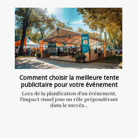
Comment choisir la meilleure tente
publicitaire pour votre événement
Lors de la planification d'un événement,
l'impact visuel joue un rôle prépondérant
dans le succès...