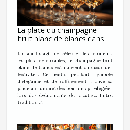
La place du champagne
brut blanc de blancs dans
les événements de prestige
Lorsqu'il s'agit de célébrer les moments
les plus mémorables, le champagne brut
blanc de blancs est souvent au cœur des
festivités. Ce nectar pétillant, symbole
d'élégance et de raffinement, trouve sa
place au sommet des boissons privilégiées
lors des événements de prestige. Entre
tradition et...