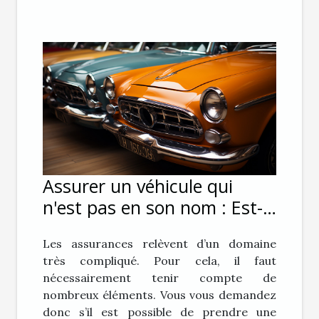
Assurer un véhicule qui
n'est pas en son nom : Est-
ce possible ?
Les assurances relèvent d’un domaine
très compliqué. Pour cela, il faut
nécessairement tenir compte de
nombreux éléments. Vous vous demandez
donc s’il est possible de prendre une