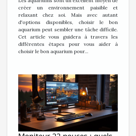
Les aquariums sont un excellent moyen de
créer un environnement paisible et
relaxant chez soi. Mais avec autant
d'options disponibles, choisir le bon
aquarium peut sembler une tâche difficile.
Cet article vous guidera à travers les
différentes étapes pour vous aider à
choisir le bon aquarium pour...
Moniteur 22 pouces : quels