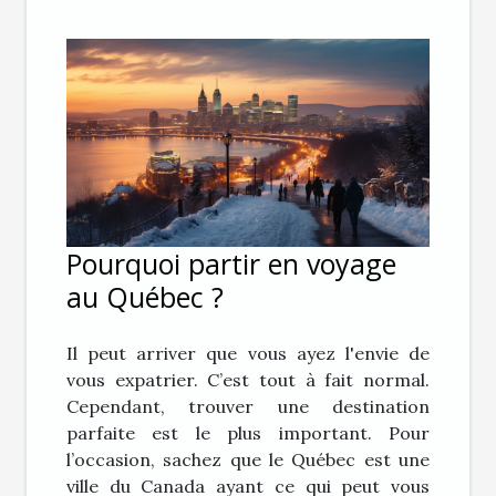
Pourquoi partir en voyage
au Québec ?
Il peut arriver que vous ayez l'envie de
vous expatrier. C’est tout à fait normal.
Cependant, trouver une destination
parfaite est le plus important. Pour
l’occasion, sachez que le Québec est une
ville du Canada ayant ce qui peut vous