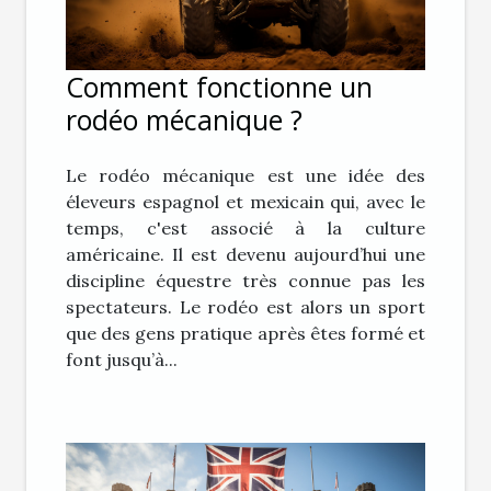
Comment fonctionne un
rodéo mécanique ?
Le rodéo mécanique est une idée des
éleveurs espagnol et mexicain qui, avec le
temps, c'est associé à la culture
américaine. Il est devenu aujourd’hui une
discipline équestre très connue pas les
spectateurs. Le rodéo est alors un sport
que des gens pratique après êtes formé et
font jusqu’à...