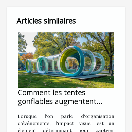
Articles similaires
Comment les tentes
gonflables augmentent
l'impact visuel lors
Lorsque l'on parle d'organisation
d'événements
d'événements, l'impact visuel est un
élément déterminant pour captiver