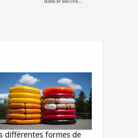
dans le succès...
s différentes formes de