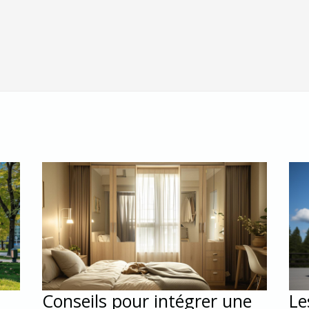
Conseils pour intégrer une
Le