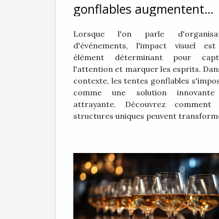
gonflables augmentent
l'impact visuel lors
Lorsque l'on parle d'organisat
d'événements
d'événements, l'impact visuel es
élément déterminant pour capti
l'attention et marquer les esprits. Dan
contexte, les tentes gonflables s'impo
comme une solution innovante
attrayante. Découvrez comment 
structures uniques peuvent transforme