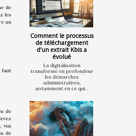
me de
z les
re un
Comment le processus
de téléchargement
d'un extrait Kbis a
évolué
La digitalisation
 faut
transforme en profondeur
les démarches
administratives,
notamment en ce qui...
eu de
devez
, vus
au de