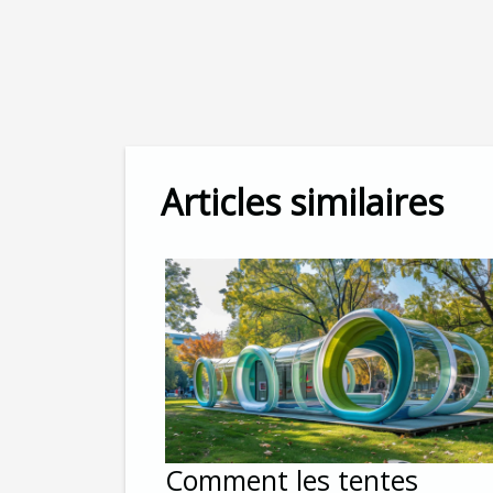
Articles similaires
Comment les tentes