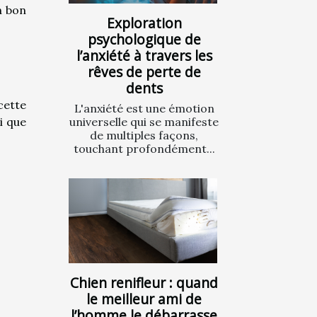
n bon
Exploration
psychologique de
l’anxiété à travers les
rêves de perte de
dents
cette
L'anxiété est une émotion
i que
universelle qui se manifeste
de multiples façons,
touchant profondément...
Chien renifleur : quand
le meilleur ami de
l’homme le débarrasse