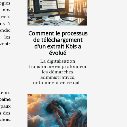
gies
e nos
rects
ins ?
ondie
Comment le processus
 les
de téléchargement
venir
d'un extrait Kbis a
évolué
La digitalisation
transforme en profondeur
les démarches
administratives,
notamment en ce qui...
teurs
baine
ipaux
s des
sions