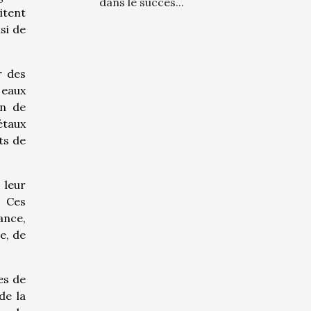
dans le succès...
itent
si de
r des
 eaux
on de
étaux
ts de
 leur
. Ces
ance,
e, de
es de
de la