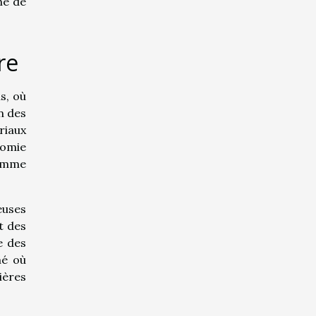
he de
re
s, où
n des
riaux
nomie
comme
euses
t des
e des
mé où
ières