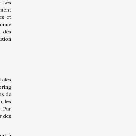
. Les
ement
es et
nomie
n des
ution
tales
oring
ns de
, les
. Par
r des
ant à