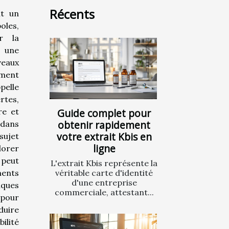
Récents
nt un
oles,
ur la
e une
veaux
ement
pelle
rtes,
re et
Guide complet pour
obtenir rapidement
 dans
votre extrait Kbis en
sujet
ligne
orer
 peut
L'extrait Kbis représente la
ents
véritable carte d'identité
d'une entreprise
iques
commerciale, attestant...
 pour
duire
ilité