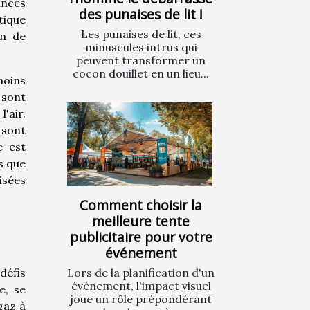
ances
des punaises de lit !
tique
Les punaises de lit, ces
on de
minuscules intrus qui
peuvent transformer un
cocon douillet en un lieu...
moins
 sont
'air.
 sont
e est
s que
isées
Comment choisir la
meilleure tente
publicitaire pour votre
événement
Lors de la planification d'un
défis
événement, l'impact visuel
e, se
joue un rôle prépondérant
gaz à