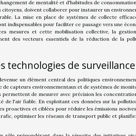
changement de mentalité et d'habitudes de consommation
les citoyens, doivent collaborer pour instaurer un environn
rable. La mise en place de systèmes de collecte efficac
 sont indispensables pour faciliter ce passage vers une éco
es mesures et cette mobilisation collective, la gestio
nent des vecteurs essentiels de la réduction de la poll
les technologies de surveillance
st devenue un élément central des politiques environnemen
e de capteurs environnementaux et de systèmes de monit
s permettent de mesurer avec précision les concentratio
é de l'air fiable. En exploitant ces données sur la pollution
 proactives et ciblées pour réduire les émissions nocives
trafic, optimiser les réseaux de transport public et planifie
rôle prépondérant dans la réussite des initiatives vis