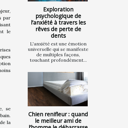
Exploration
jeur,
psychologique de
s par
l’anxiété à travers les
isant
rêves de perte de
nt le
dents
L'anxiété est une émotion
universelle qui se manifeste
rises
de multiples façons,
iques
touchant profondément...
ption
moins
e, se
Chien renifleur : quand
bain.
le meilleur ami de
de la
l’homme le débarrasse