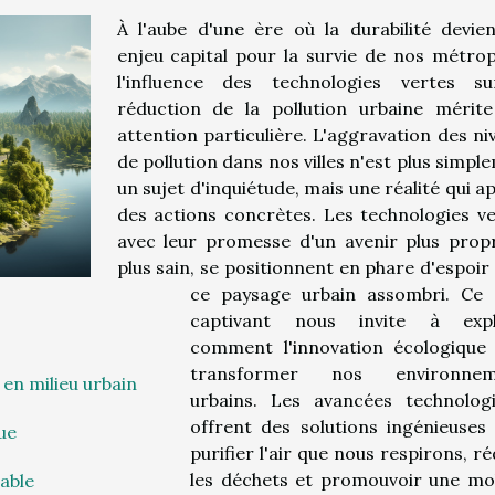
À l'aube d'une ère où la durabilité devie
enjeu capital pour la survie de nos métrop
l'influence des technologies vertes s
réduction de la pollution urbaine mérit
attention particulière. L'aggravation des ni
de pollution dans nos villes n'est plus simpl
un sujet d'inquiétude, mais une réalité qui ap
des actions concrètes. Les technologies ve
avec leur promesse d'un avenir plus prop
plus sain, se positionnent en phare d'espoir
ce paysage urbain assombri. Ce 
captivant nous invite à expl
comment l'innovation écologique
transformer nos environnem
en milieu urbain
urbains. Les avancées technolog
offrent des solutions ingénieuses
ue
purifier l'air que nous respirons, ré
les déchets et promouvoir une mob
rable