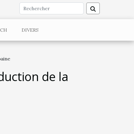
ECH
DIVERS
baine
duction de la