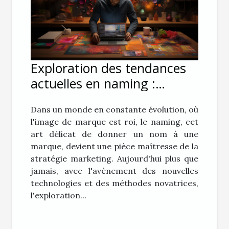
Exploration des tendances
actuelles en naming :
Comment les outils et
Dans un monde en constante évolution, où
méthodes modernes
l'image de marque est roi, le naming, cet
façonnent les nouvelles
art délicat de donner un nom à une
identités de marque
marque, devient une pièce maîtresse de la
stratégie marketing. Aujourd'hui plus que
jamais, avec l'avènement des nouvelles
technologies et des méthodes novatrices,
l'exploration...