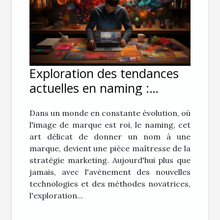
Exploration des tendances
actuelles en naming :
Comment les outils et
Dans un monde en constante évolution, où
méthodes modernes
l'image de marque est roi, le naming, cet
façonnent les nouvelles
art délicat de donner un nom à une
identités de marque
marque, devient une pièce maîtresse de la
stratégie marketing. Aujourd'hui plus que
jamais, avec l'avènement des nouvelles
technologies et des méthodes novatrices,
l'exploration...