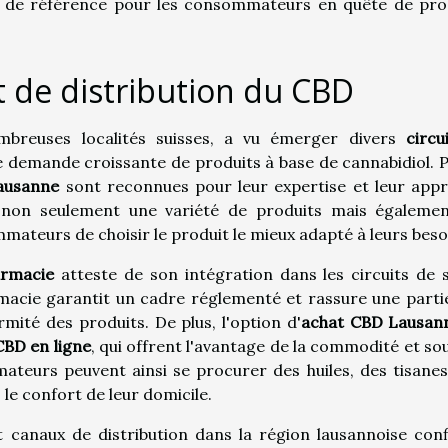
t de référence pour les consommateurs en quête de pro
t de distribution du CBD
ombreuses localités suisses, a vu émerger divers
circu
 demande croissante de produits à base de cannabidiol. 
ausanne
sont reconnues pour leur expertise et leur app
 non seulement une variété de produits mais égaleme
ateurs de choisir le produit le mieux adapté à leurs beso
rmacie
atteste de son intégration dans les circuits de 
armacie garantit un cadre réglementé et rassure une parti
ormité des produits. De plus, l'option d'
achat CBD Lausan
CBD en ligne
, qui offrent l'avantage de la commodité et so
eurs peuvent ainsi se procurer des huiles, des tisanes
le confort de leur domicile.
et canaux de distribution dans la région lausannoise con