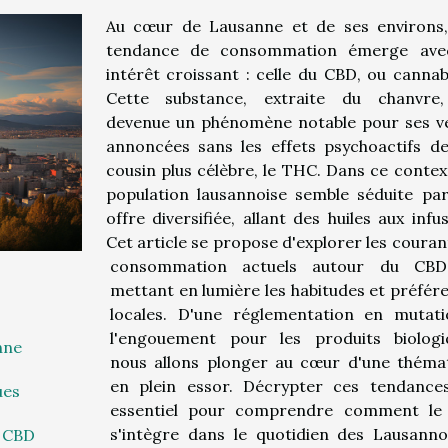
Au cœur de Lausanne et de ses environs
tendance de consommation émerge ave
intérêt croissant : celle du CBD, ou cannabi
Cette substance, extraite du chanvre,
devenue un phénomène notable pour ses v
annoncées sans les effets psychoactifs d
cousin plus célèbre, le THC. Dans ce context
population lausannoise semble séduite pa
offre diversifiée, allant des huiles aux infus
Cet article se propose d'explorer les couran
consommation actuels autour du CBD
mettant en lumière les habitudes et préfér
locales. D'une réglementation en mutat
l'engouement pour les produits biologi
nne
nous allons plonger au cœur d'une théma
en plein essor. Décrypter ces tendance
ues
essentiel pour comprendre comment le
s'intègre dans le quotidien des Lausanno
u CBD