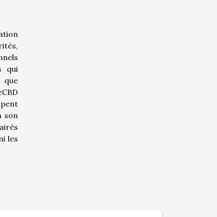
ation
ités,
nnels
s qui
 que
eCBD
ipent
à son
airés
i les