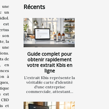
Récents
, une
c un
diol.
 est
ertus
e son
e, la
r une
ions.
Guide complet pour
obtenir rapidement
ts de
votre extrait Kbis en
, en
ligne
ences
ion à
L'extrait Kbis représente la
ques,
véritable carte d'identité
d'une entreprise
tique
commerciale, attestant...
s est
 CBD
is et