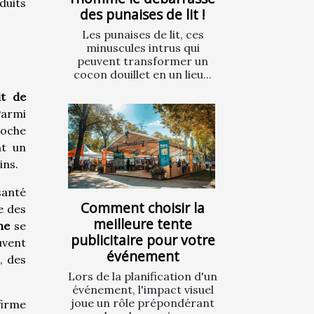
duits
des punaises de lit !
Les punaises de lit, ces
minuscules intrus qui
peuvent transformer un
cocon douillet en un lieu...
it de
Parmi
roche
nt un
ins.
santé
Comment choisir la
e des
meilleure tente
ne
se
publicitaire pour votre
uvent
événement
, des
Lors de la planification d'un
événement, l'impact visuel
joue un rôle prépondérant
firme