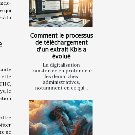
ssez-
e qui
 à la
Comment le processus
e
de téléchargement
d'un extrait Kbis a
évolué
La digitalisation
tante
transforme en profondeur
les démarches
cette
administratives,
 THC,
notamment en ce qui...
s, le
ation
offre
fiter
ts ne