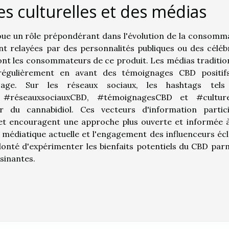
es culturelles et des médias
 joue un rôle prépondérant dans l'évolution de la consomm
nt relayées par des personnalités publiques ou des célébr
ont les consommateurs de ce produit. Les médias traditio
régulièrement en avant des témoignages CBD positif
sage. Sur les réseaux sociaux, les hashtags tels
, #réseauxsociauxCBD, #témoignagesCBD et #cultur
our du cannabidiol. Ces vecteurs d'information partic
 et encouragent une approche plus ouverte et informée 
e médiatique actuelle et l'engagement des influenceurs écl
volonté d'expérimenter les bienfaits potentiels du CBD parm
sinantes.