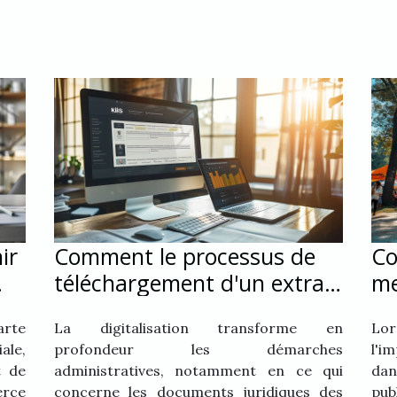
ir
Comment le processus de
Co
téléchargement d'un extrait
me
Kbis a évolué
po
arte
La digitalisation transforme en
Lor
ale,
profondeur les démarches
l'i
t de
administratives, notamment en ce qui
dan
erce
concerne les documents juridiques des
pu