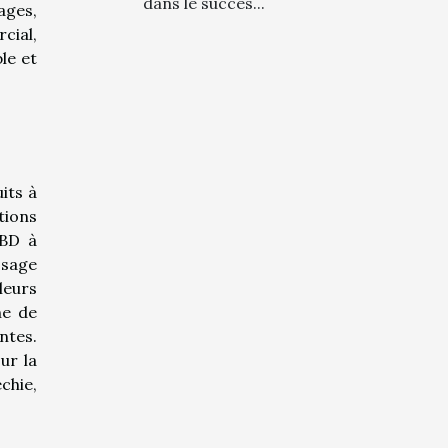
dans le succès...
ages,
cial,
le et
its à
tions
CBD à
osage
leurs
he de
ntes.
ur la
chie,