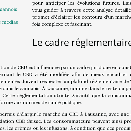
pour anticiper les évolutions futures. Lai
sannois
vous guider à travers cette analyse détaillé
promet d'éclairer les contours d'un marché
es médias
fois complexe et fascinant.
Le cadre réglementair
ion de CBD est influencée par un cadre juridique en cons
ncernant le CBD a été modifiée afin de mieux encadrer 
églementés doivent respecter un plafond réglementaire de
 dans le cannabis. À Lausanne, comme dans le reste du pay
. Cette réglementation stricte garantit que la consomm
forme aux normes de santé publique.
 permis d'élargir le marché du CBD à Lausanne, avec une 
gislation CBD Suisse. Les consommateurs peuvent ainsi pro
les, les crèmes ou les infusions, à condition que ces produi