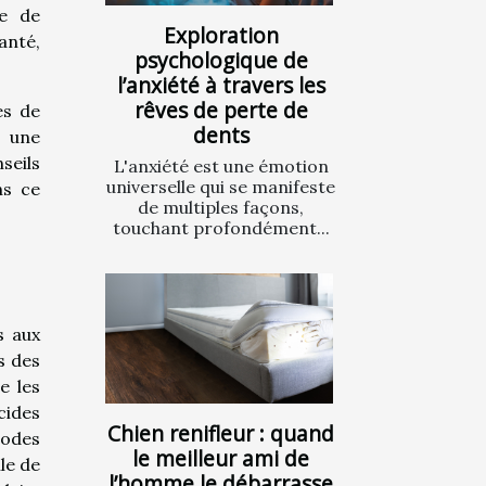
ce de
Exploration
anté,
psychologique de
.
l’anxiété à travers les
rêves de perte de
es de
dents
e une
seils
L'anxiété est une émotion
universelle qui se manifeste
ns ce
de multiples façons,
touchant profondément...
s aux
s des
e les
cides
Chien renifleur : quand
hodes
le meilleur ami de
le de
l’homme le débarrasse