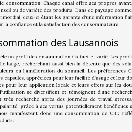
 de consommation. Chaque canal offre ses propres avant
onseil ou de variété des produits. Dans ce paysage commer
rimordial, ceux-ci étant les garants d'une information fiab
ur la confiance et la satisfaction des consommateurs.
nsommation des Lausannois
e un profil de consommation distinct et varié. Les produ
ic large, recherchant aussi bien la détente que des solu
uleurs ou l'amélioration du sommeil. Les préférences 
s capsules, appréciées pour leur facilité d'usage et leur d
s pour leur application locale et leurs effets sur les dou
d'utilisation se diversifient et témoignent d'une recherc
t très recherché après des journées de travail stressa
larité, grâce à ses vertus potentiellement bénéfiques s
nois manifestent donc une consommation de CBD réflé
oduits.