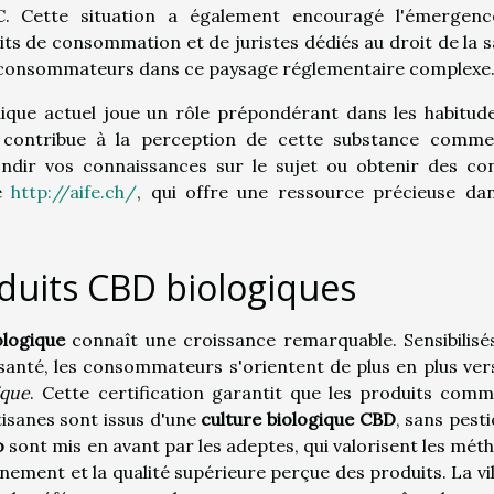
HC. Cette situation a également encouragé l'émergen
ts de consommation et de juristes dédiés au droit de la s
s consommateurs dans ce paysage réglementaire complexe
idique actuel joue un rôle prépondérant dans les habitud
ontribue à la perception de cette substance comm
ondir vos connaissances sur le sujet ou obtenir des con
te
http://aife.ch/
, qui offre une ressource précieuse da
oduits CBD biologiques
logique
connaît une croissance remarquable. Sensibilisé
 santé, les consommateurs s'orientent de plus en plus ver
ique
. Cette certification garantit que les produits comm
 tisanes sont issus d'une
culture biologique CBD
, sans pesti
o
sont mis en avant par les adeptes, qui valorisent les mét
ement et la qualité supérieure perçue des produits. La vil