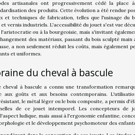
hodes artisanales ont progressivement cédé la place 
ardisation des produits. Cette évolution a été rendue pos
 et techniques de fabrication, telles que l'usinage du b
 et vernis industriels. L'accessibilité du jouet s'est vue déc
l'aristocratie ou à la bourgeoisie, mais s'invitant égaleme
e changement des matériaux, passant du bois sculpté main 
asse, a non seulement réduit les coûts, mais également p
ants et uniformes.
raine du cheval à bascule
e cheval à bascule a connu une transformation remarqu
 aux goûts et aux besoins contemporains. L'utilisati
sistant, le métal léger ou le bois composite, a permis d'él
onnelles de ce jouet intemporel. Les concepteurs de j
'aspect ludique, mais aussi à l'ergonomie enfantine, conc
morphologie et le développement psychomoteur des enfants
épondérant dans la conception de ces jouets. Les études s