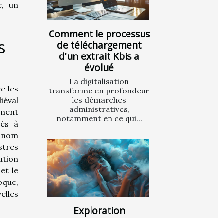
e, un
Comment le processus
s
de téléchargement
d'un extrait Kbis a
évolué
La digitalisation
e les
transforme en profondeur
les démarches
iéval
administratives,
nement
notamment en ce qui...
iés à
e nom
stres
ution
et le
oque,
elles
Exploration