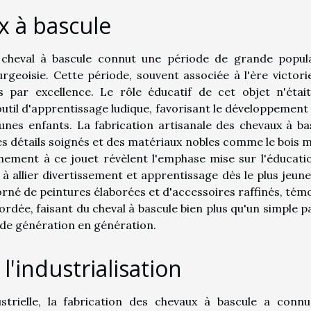
x à bascule
e cheval à bascule connut une période de grande popula
rgeoisie. Cette période, souvent associée à l'ère victori
 par excellence. Le rôle éducatif de cet objet n'étai
outil d'apprentissage ludique, favorisant le développement 
eunes enfants. La fabrication artisanale des chevaux à ba
ù des détails soignés et des matériaux nobles comme le bois m
tachement à ce jouet révèlent l'emphase mise sur l'éducati
 à allier divertissement et apprentissage dès le plus jeune
orné de peintures élaborées et d'accessoires raffinés, tém
cordée, faisant du cheval à bascule bien plus qu'un simple p
 de génération en génération.
l'industrialisation
strielle, la fabrication des chevaux à bascule a conn