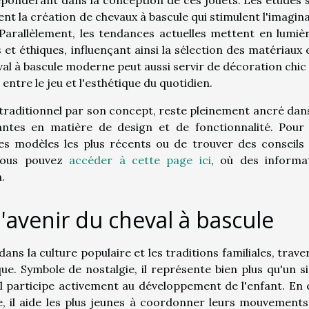
 la création de chevaux à bascule qui stimulent l'imagina
. Parallèlement, les tendances actuelles mettent en lumiè
 et éthiques, influençant ainsi la sélection des matériaux e
eval à bascule moderne peut aussi servir de décoration chic
entre le jeu et l'esthétique du quotidien.
ue traditionnel par son concept, reste pleinement ancré dan
ntes en matière de design et de fonctionnalité. Pour
es modèles les plus récents ou de trouver des conseils
 vous pouvez
accéder à cette page ici
, où des informa
.
 l'avenir du cheval à bascule
ans la culture populaire et les traditions familiales, trave
e. Symbole de nostalgie, il représente bien plus qu'un s
 il participe activement au développement de l'enfant. En e
se, il aide les plus jeunes à coordonner leurs mouvements